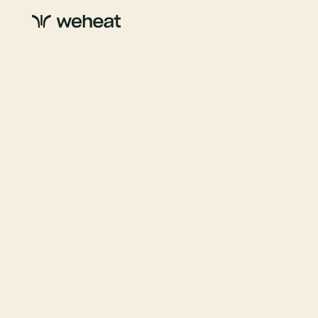
Benieuwd naar onze warmtepompen? Ontdek de
toekomst van duurzame verwarming met een
exclusieve rondleiding door de Weheat fabriek.
Natuurlijk krijg je ook een demo van onze producten.
Ontdek hoeveel geluid een warmtepomp écht maakt
en stel al je vragen aan ons product team.
Kom je samen of met
Meld dan elke deelnemer
een groep?
individueel aan!
Reserveren