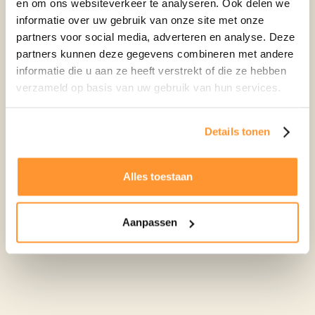
koudemiddel zijn klaar voor de toekomst, nog mooier:
en om ons websiteverkeer te analyseren. Ook delen we
dat zijn ze altijd al geweest.
informatie over uw gebruik van onze site met onze
partners voor social media, adverteren en analyse. Deze
partners kunnen deze gegevens combineren met andere
informatie die u aan ze heeft verstrekt of die ze hebben
verzameld op basis van uw gebruik van hun services.
Details tonen
Alles toestaan
Aanpassen