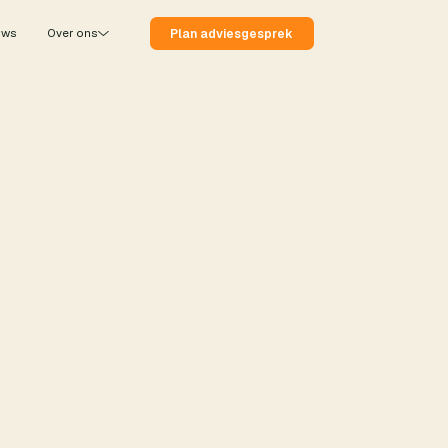
Plan adviesgesprek
uws
Over ons