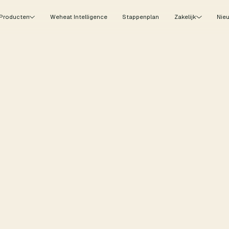
Producten
Weheat Intelligence
Stappenplan
Zakelijk
Nie
Duurzaamheid
Installatie