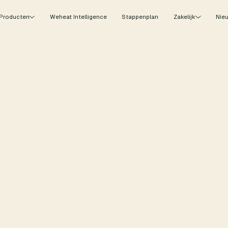
Producten
Weheat Intelligence
Stappenplan
Zakelijk
Nie
Installatie
Duurzaamheid