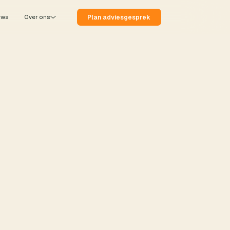
Plan adviesgesprek
uws
Over ons