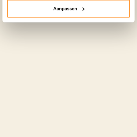
Aanpassen
Klein beginnen, groots
besparen
Klaar om de gaskraan dicht te draaien? Begin hybride
en verlaag direct je gasrekening. Weheat Intelligence
analyseert je verbruik en stuurt een melding zodra
jouw woning klaar is voor all‑electric. Een eenvoudige
upgrade, geen vervanging van je apparatuur nodig,
maakt je volledig gasvrij en maximaliseert je