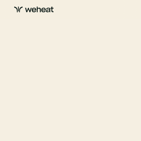
Comfortabel en
écht ontspannen
Een warmtepomp is meer dan een upgrade van je cv-
ketel. Bespaar op energiekosten, laat je
woningwaarde stijgen én geniet van optimaal comfort:
verwarming en koeling ineen.
Plan adviesgesprek
Check besparing