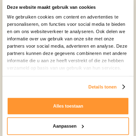
Ben je benieuwd of een warmtepomp past bij jouw
Deze website maakt gebruik van cookies
woning en situatie? Op onze
overstappagina
leggen
We gebruiken cookies om content en advertenties te
we stap voor stap uit wat er mogelijk is, waar je
personaliseren, om functies voor social media te bieden
rekening mee moet houden en welke oplossing bij jou
en om ons websiteverkeer te analyseren. Ook delen we
past.
informatie over uw gebruik van onze site met onze
partners voor social media, adverteren en analyse. Deze
partners kunnen deze gegevens combineren met andere
informatie die u aan ze heeft verstrekt of die ze hebben
verzameld op basis van uw gebruik van hun services.
Details tonen
Alles toestaan
Aanpassen