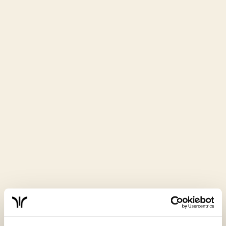
positieve reacties op de compacte vorm van Swift, die
installatie -en servicegemak bevordert, maar ook op
onze digitale aanpak. Met slimme software en fleet
management spelen Weheat-warmtepompen actief in
op momenten van overschot en schaarste op het
energienet.
Juist in een tijd waarin netcongestie steeds vaker een
belemmering is, wordt deze aanpak door veel
bezoekers gezien als een belangrijk onderdeel van de
oplossing. Het enthousiasme uit de markt stemt
positief en motiveert om onze koers verder door te
zetten!
Benieuwd wat Weheat voor
jouw woning kan
betekenen?