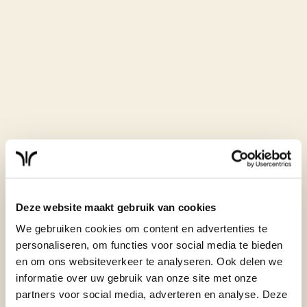
Bovendien zijn we nog niet klaar! In tegendeel, we zijn
pas net begonnen. Dat betekent dat er nog veel meer
slimme software updates komen wat jouw besparing
weer ten goede komt. Ook dat draagt bij aan het
versnellen van de energietransitie."
Waar staat Weheat
Intelligence nu en wat
kunnen Weheat klanten
verwachten?
Deze website maakt gebruik van cookies
“We zitten volop in de ontwikkelingen. We starten in
We gebruiken cookies om content en advertenties te
het stookseizoen met de uitrol voor centrale
personaliseren, om functies voor social media te bieden
verwarming. Begin 2026 staat de feature 'Slimme
en om ons websiteverkeer te analyseren. Ook delen we
planning' op het programma. Daarna blijven we
informatie over uw gebruik van onze site met onze
optimaliseren en nieuwe mogelijkheden onderzoeken.
partners voor social media, adverteren en analyse. Deze
Die features komen gewoon via een software-update