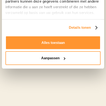
partners kunnen deze gegevens combineren met andere
binnen. Natuurlijk krijg je als eindgebruiker daar een
informatie die u aan ze heeft verstrekt of die ze hebben
uitgebreide update bij, zodat je precies weet wat er
verzameld op basis van uw gebruik van hun services.
verandert en hoe je daarvan profiteert.”
Details tonen
Alles toestaan
Aanpassen
"Het zit in onze aard om heel transparant te zijn, maar
onze klanten willen dat ook graag. Zowel installateurs
als woningeigenaren zijn ontzettend betrokken en