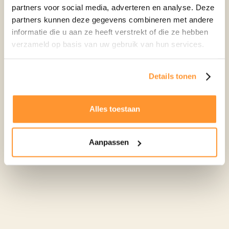
partners voor social media, adverteren en analyse. Deze
partners kunnen deze gegevens combineren met andere
Je denkt misschien "Leuk bedacht, maar werkt dit in
informatie die u aan ze heeft verstrekt of die ze hebben
de praktijk ook?", dat dachten onze engineers ook.
verzameld op basis van uw gebruik van hun services.
Daarom hebben ze het getest,
een jaar
lang. Niet in
een proefopstelling, maar bij een echt huis dat volop in
beweging is, namelijk de woning van onze eigen Dave!
Details tonen
Alles toestaan
Aanpassen