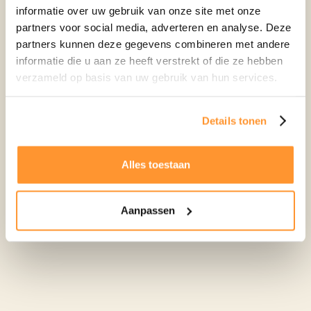
informatie over uw gebruik van onze site met onze
partners voor social media, adverteren en analyse. Deze
partners kunnen deze gegevens combineren met andere
informatie die u aan ze heeft verstrekt of die ze hebben
verzameld op basis van uw gebruik van hun services.
Details tonen
Alles toestaan
Nog geen Weheat warmtepomp
Doe de bespaarcheck en vraag snel een gratis
Aanpassen
adviesgesprek aan bij een installateur uit ons
landelijke netwerk.
Blijf op de hoogte en schrijf je in voor de
Weheat
nieuwsbrief
of volg ons op
Instagram
&
LinkedIn
voor
updates.